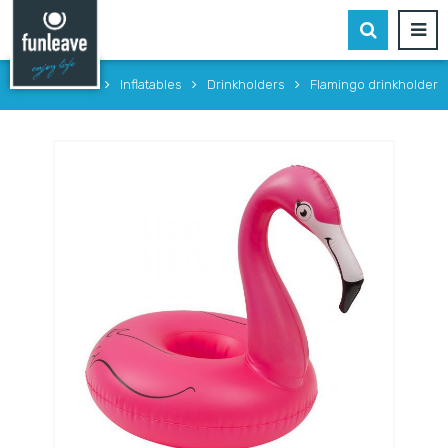
Home
Inflatables
Drinkholders
Flamingo drinkholder