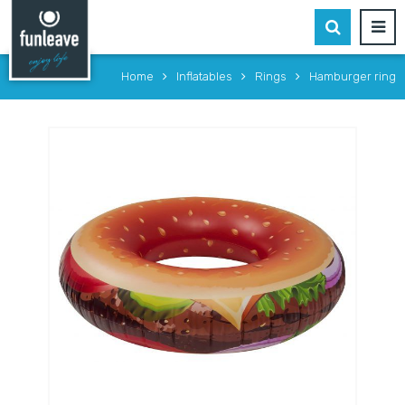
Home
Inflatables
Rings
Hamburger ring